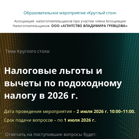
Образовательное мероприятие «Круглый стол»
Ассоциация налогоплательщиков
при участии члена Ассоциации
Налогоплательщиков
ООО «АГЕНТСТВО ВЛАДИМИРА ГРЕВЦОВА»
Тема Круглого стола
:
Налоговые льготы и
вычеты по подоходному
налогу в 2026 г.
Дата проведения мероприятия –
2 июля 2026 г.
10:00–11:00.
Срок подачи вопросов – по
1 июля
2026 г.
Отвечать на поступившие вопросы будeт: